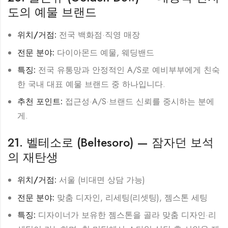
도의 예물 브랜드
위치/거점:
전국 백화점·직영 매장
전문 분야:
다이아몬드 예물, 웨딩밴드
특징:
전국 유통망과 안정적인 A/S로 예비부부에게 친숙
한 국내 대표 예물 브랜드 중 하나입니다.
추천 포인트:
접근성·A/S·브랜드 신뢰를 중시하는 분에
게.
21. 벨테소로 (Beltesoro) — 잠자던 보석
의 재탄생
위치/거점:
서울 (비대면 상담 가능)
전문 분야:
맞춤 디자인, 리세팅(리셋팅), 젬스톤 세팅
특징:
디자이너가 보유한 젬스톤을 골라 맞춤 디자인·리