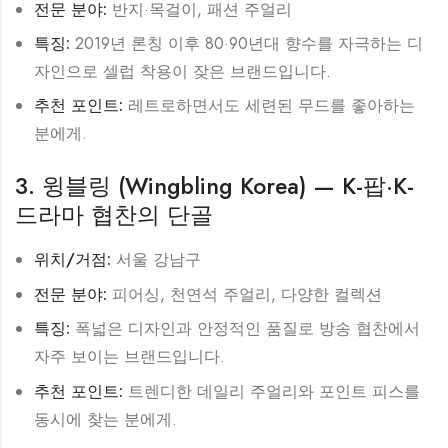
전문 분야:
반지·목걸이, 패션 주얼리
특징:
2019년 론칭 이후 80·90년대 향수를 자극하는 디
자인으로 셀럽 착용이 잦은 브랜드입니다.
추천 포인트:
레트로하면서도 세련된 무드를 좋아하는
분에게.
3. 윙블링 (Wingbling Korea) — K-팝·K-
드라마 협찬의 단골
위치/거점:
서울 강남구
전문 분야:
피어싱, 천연석 주얼리, 다양한 컬렉션
특징:
폭넓은 디자인과 안정적인 품질로 방송 협찬에서
자주 보이는 브랜드입니다.
추천 포인트:
트렌디한 데일리 주얼리와 포인트 피스를
동시에 찾는 분에게.