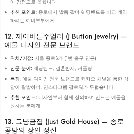
이 강점으로 꼽힙니다.
추천 포인트:
종로에서 발품 팔며 웨딩밴드를 비교·계약
하려는 예비부부에게.
12. 제이버튼주얼리 (J Button Jewelry) —
예물 디자인 전문 브랜드
위치/거점:
서울 종로3가 (1번 출구 인근)
전문 분야:
웨딩밴드, 결혼반지, 커플링
특징:
예물 디자인 전문 브랜드로 카카오 채널을 통한 상
담이 활발하며, 인스타그램 팔로워가 두텁습니다.
추천 포인트:
디자인부터 함께 상의하며 만드는 예물을
원하는 분에게.
13. 그냥금집 (Just Gold House) — 종로
공방의 장인 정신