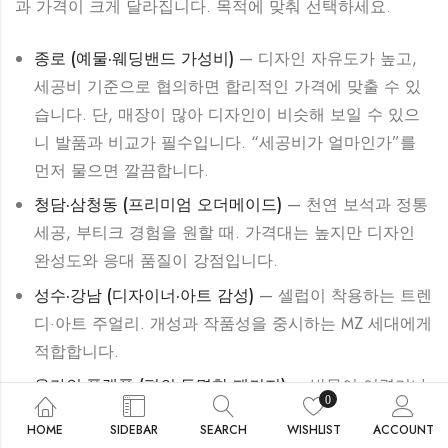
과 가격이 크게 달라집니다. 목적에 맞춰 선택하세요.
종로 (예물·웨딩밴드 가성비)
— 디자인 자유도가 높고,
세공비 기준으로 협의하면 합리적인 가격에 맞출 수 있
습니다. 단, 매장이 많아 디자인이 비슷해 보일 수 있으
니 발품과 비교가 필수입니다. “세공비가 얼마인가”를
먼저 물으면 깔끔합니다.
청담·삼청동 (프리미엄 오더메이드)
— 천연 보석과 정통
세공, 부티크 경험을 원할 때. 가격대는 높지만 디자인
완성도와 응대 품질이 강점입니다.
성수·강남 (디자이너·아트 감성)
— 셀럽이 착용하는 트렌
디·아트 주얼리. 개성과 작품성을 중시하는 MZ 세대에게
적합합니다.
온라인·플랫폼 (편의·투명한 패키지)
— 방문이 어렵거나
0
지방에 거주한다면, 비대면 상담과 명확한 패키지(시안
HOME
SIDEBAR
SEARCH
WISHLIST
ACCOUNT
수·수정 횟수·제작 기간)를 제공하는 곳이 효율적입니다.