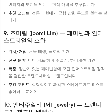
빈티지와 모던을 잇는 보편적 매력을 추구합니다.
추천 포인트:
전통과 현대가 균형 잡힌 무드를 원하는 분
에게.
9. 조미림 (Joomi Lim) — 페미닌과 인더
스트리얼의 조화
위치/거점:
서울 태생, 글로벌 전개
전문 분야:
이어 커프·헤어 주얼리, 하이패션 라인
특징:
장난기 있는 페미닌함에 모던·인더스트리얼 감각
을 결합한 트렌드세터형 브랜드입니다.
추천 포인트:
실험적이고 과감한 스테이트먼트 피스를
좋아하는 분에게.
10. 엠티주얼리 (MT Jewelry) — 트렌디
도매·제조의 베테랑