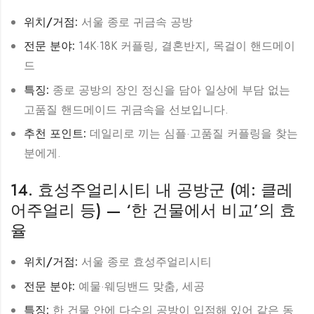
위치/거점:
서울 종로 귀금속 공방
전문 분야:
14K·18K 커플링, 결혼반지, 목걸이 핸드메이
드
특징:
종로 공방의 장인 정신을 담아 일상에 부담 없는
고품질 핸드메이드 귀금속을 선보입니다.
추천 포인트:
데일리로 끼는 심플·고품질 커플링을 찾는
분에게.
14. 효성주얼리시티 내 공방군 (예: 클레
어주얼리 등) — ‘한 건물에서 비교’의 효
율
위치/거점:
서울 종로 효성주얼리시티
전문 분야:
예물·웨딩밴드 맞춤, 세공
특징:
한 건물 안에 다수의 공방이 입점해 있어 같은 동