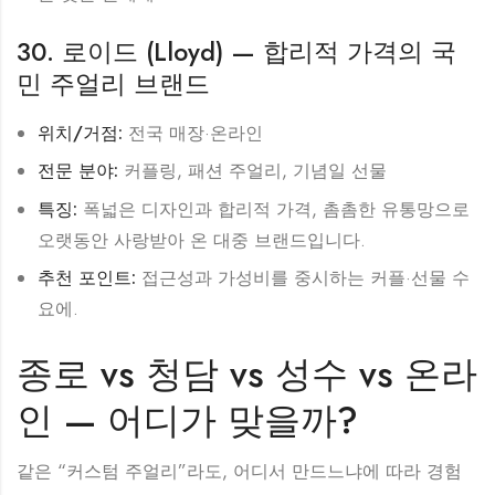
30. 로이드 (Lloyd) — 합리적 가격의 국
민 주얼리 브랜드
위치/거점:
전국 매장·온라인
전문 분야:
커플링, 패션 주얼리, 기념일 선물
특징:
폭넓은 디자인과 합리적 가격, 촘촘한 유통망으로
오랫동안 사랑받아 온 대중 브랜드입니다.
추천 포인트:
접근성과 가성비를 중시하는 커플·선물 수
요에.
종로 vs 청담 vs 성수 vs 온라
인 — 어디가 맞을까?
같은 “커스텀 주얼리”라도, 어디서 만드느냐에 따라 경험